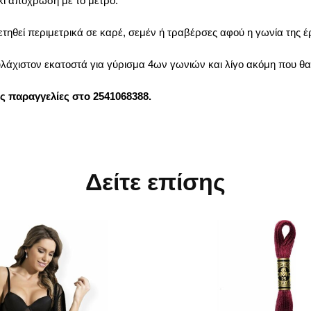
κί απόχρωση με το μέτρο.
ηθεί περιμετρικά σε καρέ, σεμέν ή τραβέρσες αφού η γωνία της έρ
υλάχιστον εκατοστά για γύρισμα 4ων γωνιών και λίγο ακόμη που θα
ας παραγγελίες στο 2541068388.
Δείτε επίσης