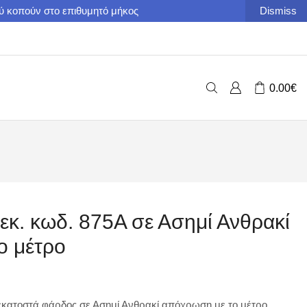
ού κοπούν στο επιθυμητό μήκος
Dismiss
0.00
€
εκ. κωδ. 875A σε Ασημί Ανθρακί
ο μέτρο
εκατοστά φάρδος σε Ασημί Ανθρακί απόχρωση με το μέτρο.