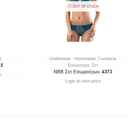
OUT OF STOCK
έ
Underwear - Homewear
,
Γυναικεία
15
Εσώρουχα
,
Σετ
ΝΒΒ Σετ Εσωρούχων 4373
e
Login to view price