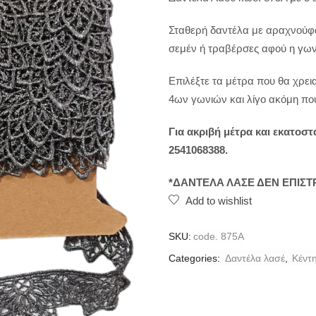
Σταθερή δαντέλα με αραχνούφα
σεμέν ή τραβέρσες αφού η γωνί
Επιλέξτε τα μέτρα που θα χρει
4ων γωνιών και λίγο ακόμη πο
Για ακριβή μέτρα και εκατοσ
2541068388.
*ΔΑΝΤΕΛΑ ΛΑΣΕ ΔΕΝ ΕΠΙΣ
Add to wishlist
SKU:
code. 875A
Categories:
Δαντέλα λασέ
,
Κέντ