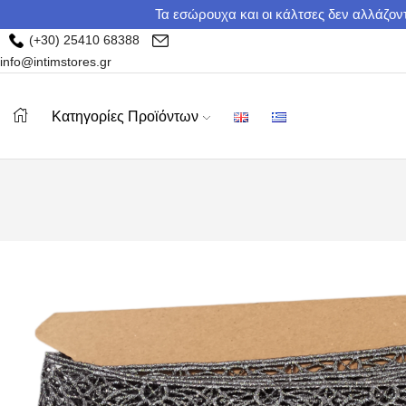
Τα εσώρουχα και οι κάλτσες δεν αλλάζοντ
(+30) 25410 68388
info@intimstores.gr
Κατηγορίες Προϊόντων