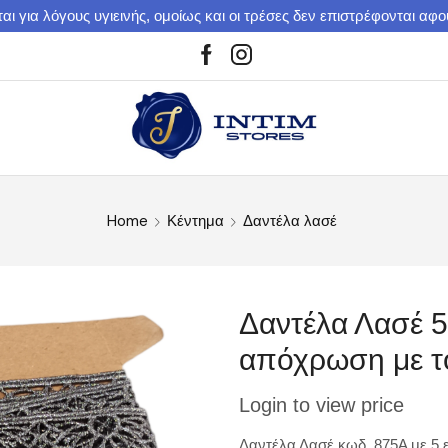
αι για λόγους υγιεινής, ομοίως και οι τρέσες δεν επιστρέφονται αφ
Home
Κέντημα
Δαντέλα λασέ
Δαντέλα Λασέ 5
απόχρωση με τ
Login to view price
Δαντέλα Λασέ κωδ. 875A με 5 