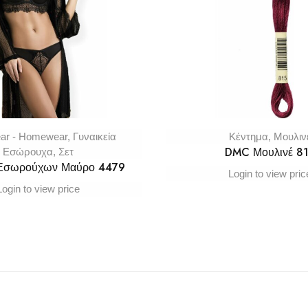
ar - Homewear
,
Γυναικεία
Κέντημα
,
Μουλιν
DMC Μουλινέ 8
Εσώρουχα
,
Σετ
 Εσωρούχων Μαύρο 4479
Login to view pric
Login to view price