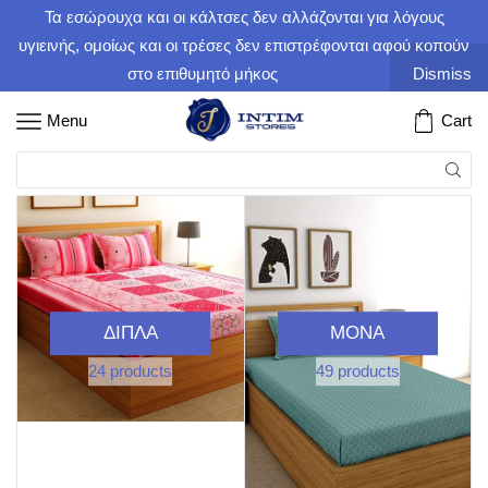
Τα εσώρουχα και οι κάλτσες δεν αλλάζονται για λόγους
υγιεινής, ομοίως και οι τρέσες δεν επιστρέφονται αφού κοπούν
στο επιθυμητό μήκος
Dismiss
Menu
Cart
ΔΙΠΛΆ
ΜΟΝΆ
24 products
49 products