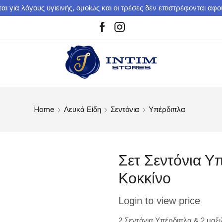
αι για λόγους υγιεινής, ομοίως και οι τρέσες δεν επιστρέφονται αφ
Home
Λευκά Είδη
Σεντόνια
Υπέρδιπλα
Σετ Σεντόνια 
Κοκκίνο
Login to view price
2 Σεντόνια Υπέρδιπλα & 2 μαξ