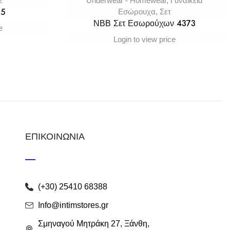
έ
Underwear - Homewear
,
Γυναικεία
15
Εσώρουχα
,
Σετ
ΝΒΒ Σετ Εσωρούχων 4373
e
Login to view price
ΕΠΙΚΟΙΝΩΝΙΑ
(+30) 25410 68388
Info@intimstores.gr
Σμηναγού Μητράκη 27, Ξάνθη,