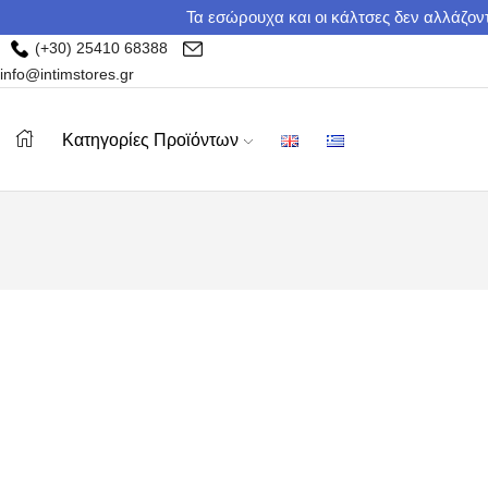
Τα εσώρουχα και οι κάλτσες δεν αλλάζοντ
(+30) 25410 68388
info@intimstores.gr
Κατηγορίες Προϊόντων