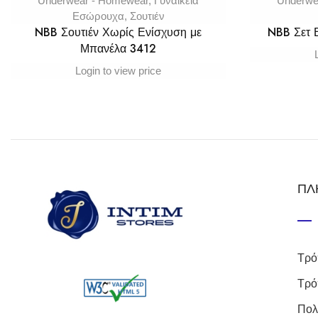
Underwear - Homewear
,
Γυναικεία
Underwe
Εσώρουχα
,
Σουτιέν
NBB Σουτιέν Χωρίς Ενίσχυση με
NBB Σετ
Μπανέλα 3412
Login to view price
ΠΛ
Τρό
Τρό
Πολ