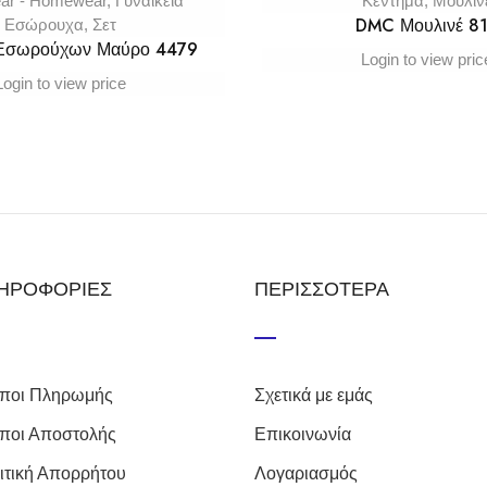
ar - Homewear
,
Γυναικεία
Κέντημα
,
Μουλιν
DMC Μουλινέ 8
Εσώρουχα
,
Σετ
 Εσωρούχων Μαύρο 4479
Login to view pric
Login to view price
ΗΡΟΦΟΡΙΕΣ
ΠΕΡΙΣΣΟΤΕΡΑ
ποι Πληρωμής
Σχετικά με εμάς
ποι Αποστολής
Επικοινωνία
ιτική Απορρήτου
Λογαριασμός