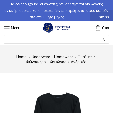
Τα εσώρουχα και οι κάλτσες δεν αλλάζονται για λόγους
υγιεινής, ομοίως και οι τρέσες δεν επιστρέφονται αφού κοπούν
στο επιθυμητό μήκος
Dismiss
Menu
Cart
Home
Underwear - Homewear
Πιτζάμες
Φθινόπωρο - Χειμώνας
Ανδρικές