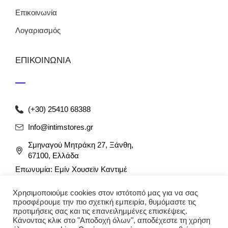
Επικοινωνία
Λογαριασμός
ΕΠΙΚΟΙΝΩΝΙΑ
(+30) 25410 68388
Info@intimstores.gr
Σμηναγού Μητράκη 27, Ξάνθη,
67100, Ελλάδα
Επωνυμία: Εμίν Χουσεϊν Καντιμέ
ΑΦΜ: 047027826 / ΔΟΥ Ξάνθης
Χρησιμοποιούμε cookies στον ιστότοπό μας για να σας
Αρ. Γ.Ε.ΜΗ: 012349946000
προσφέρουμε την πιο σχετική εμπειρία, θυμόμαστε τις
προτιμήσεις σας και τις επανειλημμένες επισκέψεις.
Κάνοντας κλικ στο "Αποδοχή όλων", αποδέχεστε τη χρήση