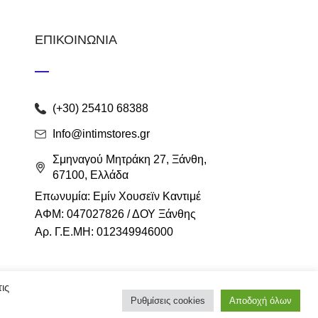
ΕΠΙΚΟΙΝΩΝΙΑ
(+30) 25410 68388
Info@intimstores.gr
Σμηναγού Μητράκη 27, Ξάνθη,
67100, Ελλάδα
Επωνυμία: Εμίν Χουσεϊν Καντιμέ
ΑΦΜ: 047027826 / ΔΟΥ Ξάνθης
Αρ. Γ.Ε.ΜΗ: 012349946000
ις
Ρυθμίσεις cookies
Αποδοχή όλων
eshop
Techplace
.