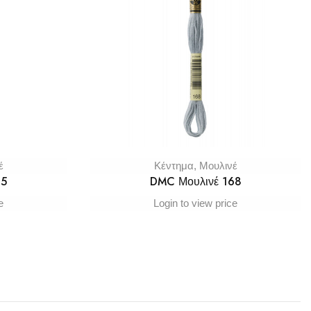
έ
Κέντημα
,
Μουλινέ
65
DMC Μουλινέ 168
e
Login to view price