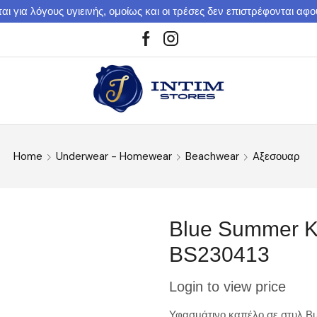
αι για λόγους υγιεινής, ομοίως και οι τρέσες δεν επιστρέφονται αφ
Home
Underwear - Homewear
Beachwear
Aξεσουαρ
Blue Summer Κ
BS230413
Login to view price
Υφασμάτινo καπέλο σε στυλ Bu