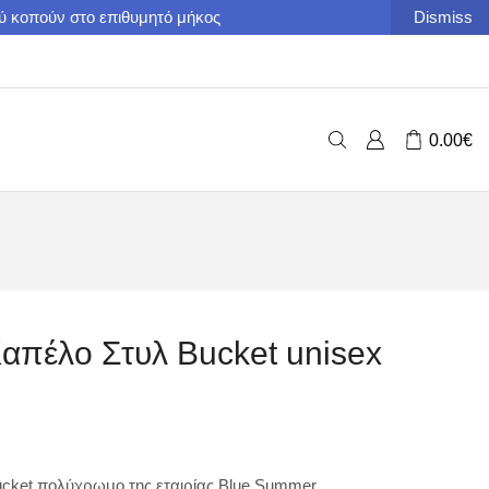
ού κοπούν στο επιθυμητό μήκος
Dismiss
0.00
€
απέλο Στυλ Bucket unisex
cket πολύχρωμο της εταιρίας Blue Summer.