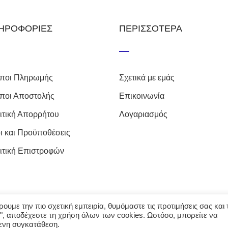
ΗΡΟΦΟΡΙΕΣ
ΠΕΡΙΣΣΟΤΕΡΑ
ποι Πληρωμής
Σχετικά με εμάς
ποι Αποστολής
Επικοινωνία
ιτική Απορρήτου
Λογαριασμός
ι και Προϋποθέσεις
ιτική Επιστροφών
υμε την πιο σχετική εμπειρία, θυμόμαστε τις προτιμήσεις σας και τ
", αποδέχεστε τη χρήση όλων των cookies. Ωστόσο, μπορείτε να
μενη συγκατάθεση.
ores. Με την επιφύλαξη κάθε νόμιμου δικαιώματος. Δημιουργία 