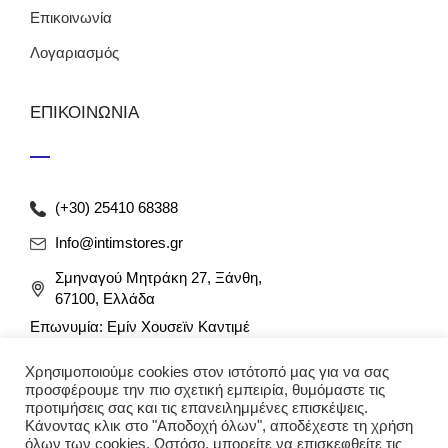
Επικοινωνία
Λογαριασμός
ΕΠΙΚΟΙΝΩΝΙΑ
(+30) 25410 68388
Info@intimstores.gr
Σμηναγού Μητράκη 27, Ξάνθη,
67100, Ελλάδα
Επωνυμία: Εμίν Χουσεϊν Καντιμέ
ΑΦΜ: 047027826 / ΔΟΥ Ξάνθης
Χρησιμοποιούμε cookies στον ιστότοπό μας για να σας
Αρ. Γ.Ε.ΜΗ: 012349946000
προσφέρουμε την πιο σχετική εμπειρία, θυμόμαστε τις
προτιμήσεις σας και τις επανειλημμένες επισκέψεις.
Κάνοντας κλικ στο "Αποδοχή όλων", αποδέχεστε τη χρήση
όλων των cookies. Ωστόσο, μπορείτε να επισκεφθείτε τις