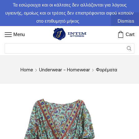
Τα εσώρουχα και οι κάλτσες δεν αλλάζονται για λόγους
υγιεινής, ομοίως και οι τρέσες δεν επιστρέφονται αφού κοπούν
στο επιθυμητό μήκος
Dismiss
Menu
Cart
Home
Underwear - Homewear
Φορέματα