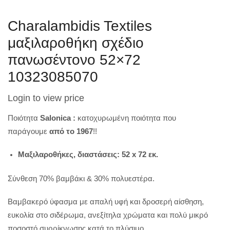
Charalambidis Textiles
μαξιλαροθήκη σχέδιο
πανωσέντονο 52×72
10323085070
Login to view price
Ποιότητα
Salonica :
κατοχυρωμένη ποιότητα που
παράγουμε
από το 1967
!!
Μαξιλαροθήκες,
διαστάσεις:
52
x
72
εκ.
Σύνθεση 70% βαμβάκι & 30% πολυεστέρα.
Βαμβακερό ύφασμα με απαλή υφή και δροσερή αίσθηση,
ευκολία στο σιδέρωμα,
ανεξίτηλα χρώματα
και πολύ μικρό
ποσοστό συρρίκνωσης κατά το πλύσιμο.