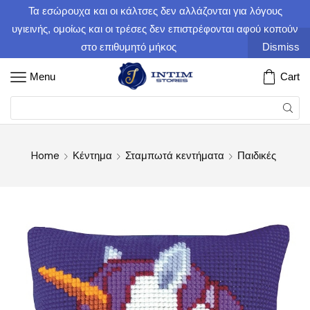
Τα εσώρουχα και οι κάλτσες δεν αλλάζονται για λόγους
υγιεινής, ομοίως και οι τρέσες δεν επιστρέφονται αφού κοπούν
στο επιθυμητό μήκος
Dismiss
Menu
Cart
Home
Κέντημα
Σταμπωτά κεντήματα
Παιδικές