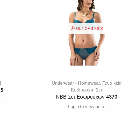
OUT OF STOCK
έ
Underwear - Homewear
,
Γυναικεία
15
Εσώρουχα
,
Σετ
ΝΒΒ Σετ Εσωρούχων 4373
e
Login to view price