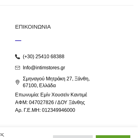
ΕΠΙΚΟΙΝΩΝΙΑ
(+30) 25410 68388
Info@intimstores.gr
Σμηναγού Μητράκη 27, Ξάνθη,
67100, Ελλάδα
Επωνυμία: Εμίν Χουσεϊν Καντιμέ
ΑΦΜ: 047027826 / ΔΟΥ Ξάνθης
Αρ. Γ.Ε.ΜΗ: 012349946000
ις