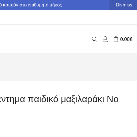
ού κοπούν στο επιθυμητό μήκος
Dismiss
0.00
€
έντημα παιδικό μαξιλαράκι No