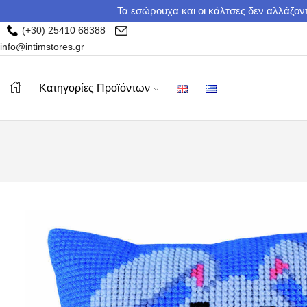
Τα εσώρουχα και οι κάλτσες δεν αλλάζοντ
(+30) 25410 68388
info@intimstores.gr
Κατηγορίες Προϊόντων