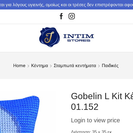
αι για λόγους υγιεινής, ομοίως και οι τρέσες δεν επιστρέφονται αφ
Home
Κέντημα
Σταμπωτά κεντήματα
Παιδικές
Gobelin L Kit Κ
01.152
Login to view price
Διάσταση: 35 x 35 εκ.