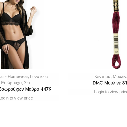
ar - Homewear
,
Γυναικεία
Κέντημα
,
Μουλιν
DMC Μουλινέ 8
Εσώρουχα
,
Σετ
 Εσωρούχων Μαύρο 4479
Login to view pric
Login to view price