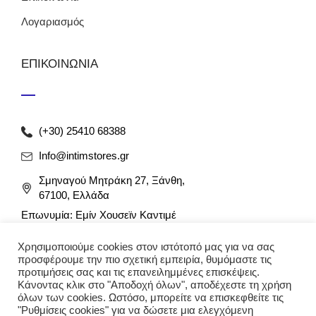
Λογαριασμός
ΕΠΙΚΟΙΝΩΝΙΑ
(+30) 25410 68388
Info@intimstores.gr
Σμηναγού Μητράκη 27, Ξάνθη,
67100, Ελλάδα
Επωνυμία: Εμίν Χουσεϊν Καντιμέ
ΑΦΜ: 047027826 / ΔΟΥ Ξάνθης
Χρησιμοποιούμε cookies στον ιστότοπό μας για να σας
Αρ. Γ.Ε.ΜΗ: 012349946000
προσφέρουμε την πιο σχετική εμπειρία, θυμόμαστε τις
προτιμήσεις σας και τις επανειλημμένες επισκέψεις.
Κάνοντας κλικ στο "Αποδοχή όλων", αποδέχεστε τη χρήση
όλων των cookies. Ωστόσο, μπορείτε να επισκεφθείτε τις
"Ρυθμίσεις cookies" για να δώσετε μια ελεγχόμενη