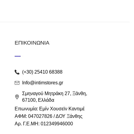
ΕΠΙΚΟΙΝΩΝΙΑ
(+30) 25410 68388
Info@intimstores.gr
Σμηναγού Μητράκη 27, Ξάνθη,
67100, Ελλάδα
Επωνυμία: Εμίν Χουσεϊν Καντιμέ
ΑΦΜ: 047027826 / ΔΟΥ Ξάνθης
Αρ. Γ.Ε.ΜΗ: 012349946000