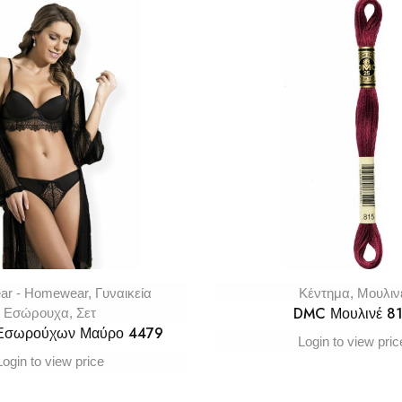
ar - Homewear
,
Γυναικεία
Κέντημα
,
Μουλιν
DMC Μουλινέ 8
Εσώρουχα
,
Σετ
 Εσωρούχων Μαύρο 4479
Login to view pric
Login to view price