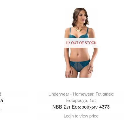
OUT OF STOCK
έ
Underwear - Homewear
,
Γυναικεία
15
Εσώρουχα
,
Σετ
ΝΒΒ Σετ Εσωρούχων 4373
e
Login to view price