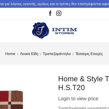
αι για λόγους υγιεινής, ομοίως και οι τρέσες δεν επιστρέφονται αφ
Home
Λευκά Είδη
Τραπεζομάντηλα
Τέσσερις Εποχές
Home & Style 
H.S.T20
Login to view price
Τραπεζομάντηλα χρωματιστά α