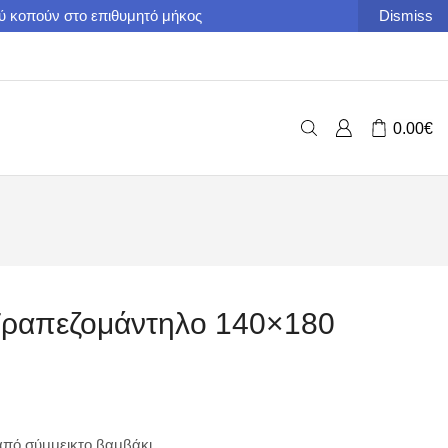
ού κοπούν στο επιθυμητό μήκος
Dismiss
0.00
€
Τραπεζομάντηλο 140×180
πό σύμμεικτο βαμβάκι.