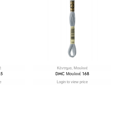
έ
Κέντημα
,
Μουλινέ
65
DMC Μουλινέ 168
e
Login to view price