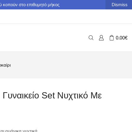
ού κοπούν στο επιθυμητό μήκος
Dismiss
0.00
€
οκαίρι
 Γυναικείο Set Νυχτικό Με
αι αμάνικα νυχτικά.