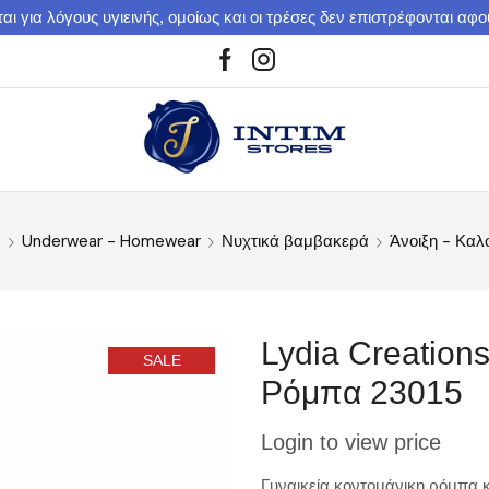
αι για λόγους υγιεινής, ομοίως και οι τρέσες δεν επιστρέφονται αφ
e
Underwear - Homewear
Νυχτικά βαμβακερά
Άνοιξη - Καλ
Lydia Creations
SALE
Ρόμπα 23015
Login to view price
Γυναικεία κοντομάνικη ρόμπα κ