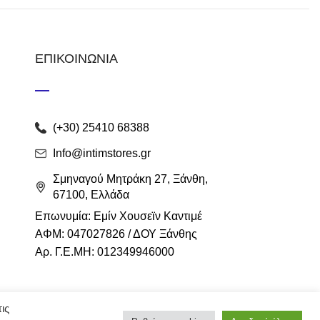
ΕΠΙΚΟΙΝΩΝΙΑ
(+30) 25410 68388
Info@intimstores.gr
Σμηναγού Μητράκη 27, Ξάνθη,
67100, Ελλάδα
Επωνυμία: Εμίν Χουσεϊν Καντιμέ
ΑΦΜ: 047027826 / ΔΟΥ Ξάνθης
Αρ. Γ.Ε.ΜΗ: 012349946000
ις