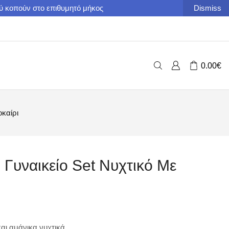
ού κοπούν στο επιθυμητό μήκος
Dismiss
0.00
€
οκαίρι
 Γυναικείο Set Νυχτικό Με
αι αμάνικα νυχτικά.