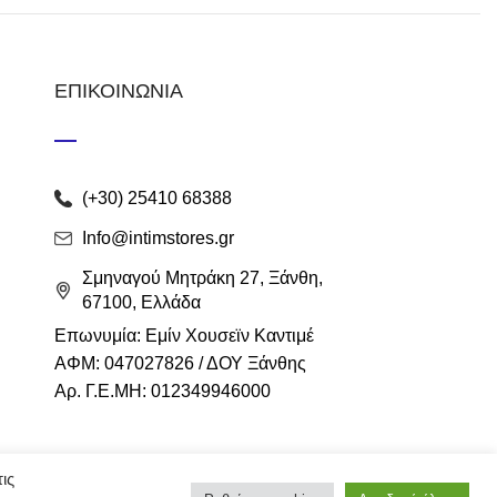
ΕΠΙΚΟΙΝΩΝΙΑ
(+30) 25410 68388
Info@intimstores.gr
Σμηναγού Μητράκη 27, Ξάνθη,
67100, Ελλάδα
Επωνυμία: Εμίν Χουσεϊν Καντιμέ
ΑΦΜ: 047027826 / ΔΟΥ Ξάνθης
Αρ. Γ.Ε.ΜΗ: 012349946000
ις