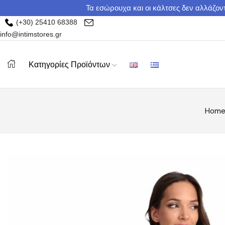
Τα εσώρουχα και οι κάλτσες δεν αλλάζοντ
(+30) 25410 68388
info@intimstores.gr
Κατηγορίες Προϊόντων
Hom