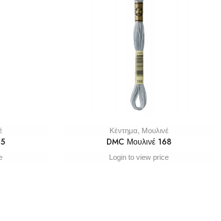
έ
Κέντημα
,
Μουλινέ
65
DMC Μουλινέ 168
e
Login to view price