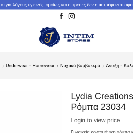
αι για λόγους υγιεινής, ομοίως και οι τρέσες δεν επιστρέφονται αφ
e
Underwear - Homewear
Νυχτικά βαμβακερά
Άνοιξη - Καλ
Lydia Creations
Ρόμπα 23034
Login to view price
Γυναικεία κοντομάνικη ρόμπα κ