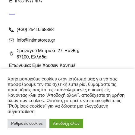
ΕΠΙΚΟΙΝΩΝΙΑ
(+30) 25410 68388
Info@intimstores.gr
Σμηναγού Μητράκη 27, Ξάνθη,
67100, Ελλάδα
Επωνυμία: Εμίν Χουσεϊν Καντιμέ
ΑΦΜ: 047027826 / ΔΟΥ Ξάνθης
Χρησιμοποιούμε cookies στον ιστότοπό μας για να σας
Αρ. Γ.Ε.ΜΗ: 012349946000
προσφέρουμε την πιο σχετική εμπειρία, θυμόμαστε τις
προτιμήσεις σας και τις επανειλημμένες επισκέψεις.
Κάνοντας κλικ στο "Αποδοχή όλων", αποδέχεστε τη χρήση
όλων των cookies. Ωστόσο, μπορείτε να επισκεφθείτε τις
"Ρυθμίσεις cookies" για να δώσετε μια ελεγχόμενη
συγκατάθεση.
Ρυθμίσεις cookies
Αποδοχή όλων
© 2023 intimstores. Με την επιφύλαξη κάθε νόμιμου
δικαιώματος. Δημιουργία eshop
Techplace
.