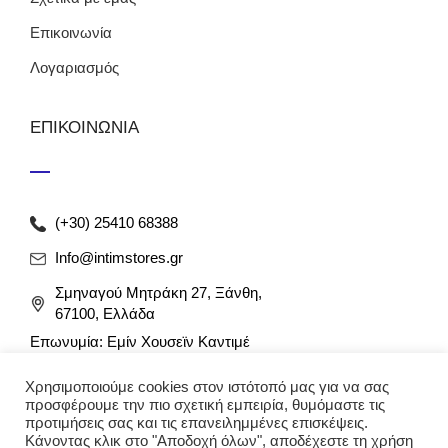
Επικοινωνία
Λογαριασμός
ΕΠΙΚΟΙΝΩΝΙΑ
(+30) 25410 68388
Info@intimstores.gr
Σμηναγού Μητράκη 27, Ξάνθη,
67100, Ελλάδα
Επωνυμία: Εμίν Χουσεϊν Καντιμέ
ΑΦΜ: 047027826 / ΔΟΥ Ξάνθης
Χρησιμοποιούμε cookies στον ιστότοπό μας για να σας
Αρ. Γ.Ε.ΜΗ: 012349946000
προσφέρουμε την πιο σχετική εμπειρία, θυμόμαστε τις
προτιμήσεις σας και τις επανειλημμένες επισκέψεις.
Κάνοντας κλικ στο "Αποδοχή όλων", αποδέχεστε τη χρήση