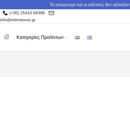
Τα εσώρουχα και οι κάλτσες δεν αλλάζοντ
(+30) 25410 68388
info@intimstores.gr
Κατηγορίες Προϊόντων