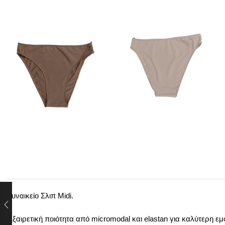
Γυναικείο Σλιπ Midi.
Εξαιρετική ποιότητα από micromodal και elastan για καλύτερη ε