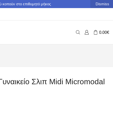
ού κοπούν στο επιθυμητό μήκος
Dismiss
0.00
€
Γυναικείο Σλιπ Midi Micromodal