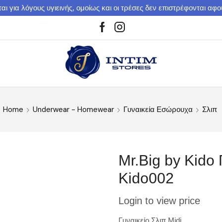
αι για λόγους υγιεινής, ομοίως και οι τρέσες δεν επιστρέφονται αφ
Home
Underwear - Homewear
Γυναικεία Εσώρουχα
Σλιπ
Mr.Big by Kido 
Kido002
Login to view price
Γυναικείο Σλιπ Midi.