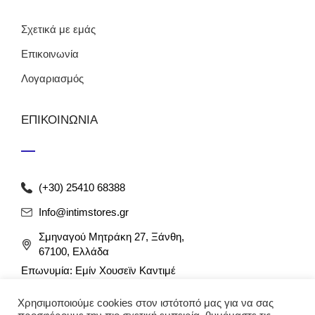
Σχετικά με εμάς
Επικοινωνία
Λογαριασμός
ΕΠΙΚΟΙΝΩΝΙΑ
(+30) 25410 68388
Info@intimstores.gr
Σμηναγού Μητράκη 27, Ξάνθη,
67100, Ελλάδα
Επωνυμία: Εμίν Χουσεϊν Καντιμέ
ΑΦΜ: 047027826 / ΔΟΥ Ξάνθης
Χρησιμοποιούμε cookies στον ιστότοπό μας για να σας
Αρ. Γ.Ε.ΜΗ: 012349946000