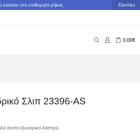
ού κοπούν στο επιθυμητό μήκος
Dismiss
0.00
€
δρικό Σλιπ 23396-AS
λύ άνετο εξωτερικό λάστιχο.