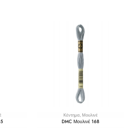
έ
Κέντημα
,
Μουλινέ
65
DMC Μουλινέ 168