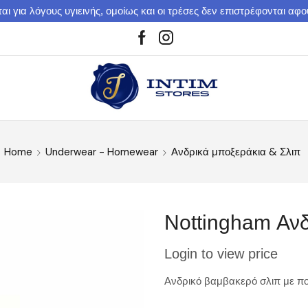
αι για λόγους υγιεινής, ομοίως και οι τρέσες δεν επιστρέφονται αφ
Home
Underwear - Homewear
Ανδρικά μποξεράκια & Σλιπ
Nottingham Αν
Login to view price
Ανδρικό βαμβακερό σλιπ με πο