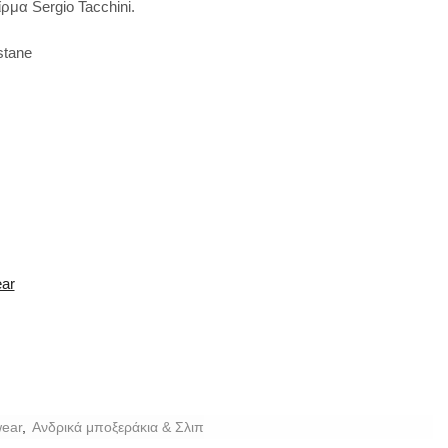
ρμα Sergio Tacchini.
stane
ear
ear
,
Ανδρικά μποξεράκια & Σλιπ