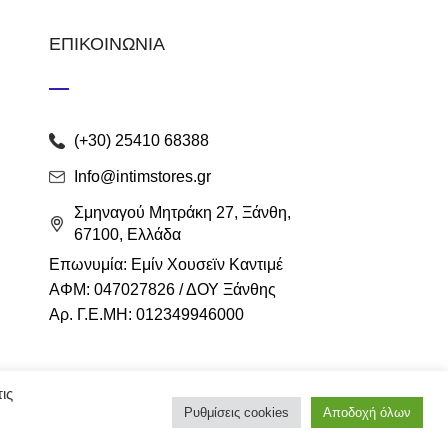
ΕΠΙΚΟΙΝΩΝΙΑ
(+30) 25410 68388
Info@intimstores.gr
Σμηναγού Μητράκη 27, Ξάνθη,
67100, Ελλάδα
Επωνυμία: Εμίν Χουσεϊν Καντιμέ
ΑΦΜ: 047027826 / ΔΟΥ Ξάνθης
Αρ. Γ.Ε.ΜΗ: 012349946000
ις
Ρυθμίσεις cookies
Αποδοχή όλων
eshop
Techplace
.