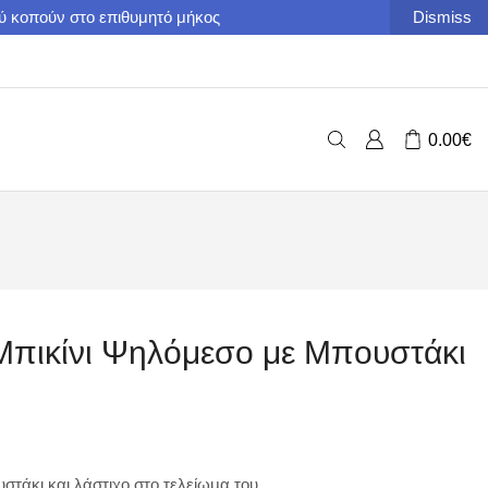
ού κοπούν στο επιθυμητό μήκος
Dismiss
0.00
€
Μπικίνι Ψηλόμεσο με Μπουστάκι
στάκι και λάστιχο στο τελείωμα του.