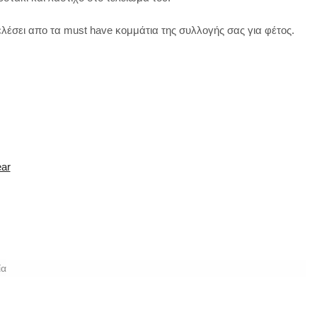
ελέσει απο τα must have κομμάτια της συλλογής σας για φέτος.
ear
ία