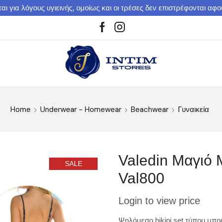
αι για λόγους υγιεινής, ομοίως και οι τρέσες δεν επιστρέφονται αφ
Home
Underwear - Homewear
Beachwear
Γυναικεία
Valedin Μαγιό 
SALE
Val800
Login to view price
Ψηλόμεσο bikini set τύπου μπου