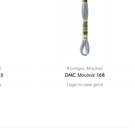
έ
Κέντημα
,
Μουλινέ
65
DMC Μουλινέ 168
e
Login to view price