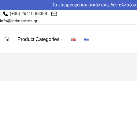
Τα εσώρουχα και οι κάλτσες δεν αλλάζοντ
(+30) 25410 68388
info@intimstores.gr
Product Categories