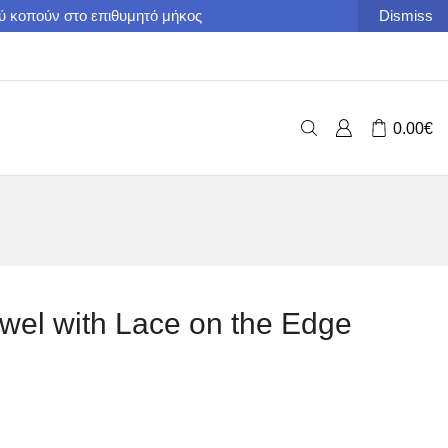
ού κοπούν στο επιθυμητό μήκος
Dismiss
0.00
€
owel with Lace on the Edge