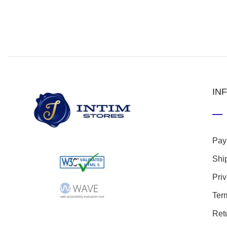
IN
Pay
Shi
Pri
Ter
Ret