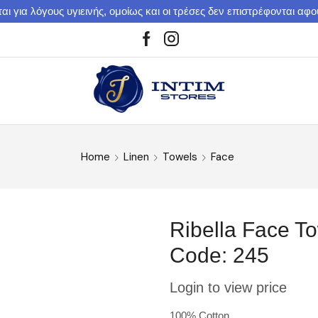
αι για λόγους υγιεινής, ομοίως και οι τρέσες δεν επιστρέφονται αφ
Home
Linen
Towels
Face
Ribella Face T
Code: 245
Login to view price
100% Cotton