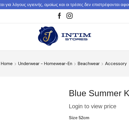
αι για λόγους υγιεινής, ομοίως και οι τρέσες δεν επιστρέφονται αφ
Home
Underwear - Homewear-En
Beachwear
Αccessory
Blue Summer K
Login to view price
Size 52cm