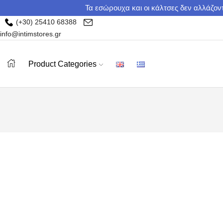
Τα εσώρουχα και οι κάλτσες δεν αλλάζοντ
(+30) 25410 68388
info@intimstores.gr
Product Categories