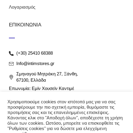
Λογαριασμός
ΕΠΙΚΟΙΝΩΝΙΑ
(+30) 25410 68388
Info@intimstores.gr
Σμηναγού Μητράκη 27, Ξάνθη,
67100, Ελλάδα
Επωνυμία: Εμίν Χουσεϊν Καντιμέ
ΑΦΜ: 047027826 / ΔΟΥ Ξάνθης
Χρησιμοποιούμε cookies στον ιστότοπό μας για να σας
Αρ. Γ.Ε.ΜΗ: 012349946000
προσφέρουμε την πιο σχετική εμπειρία, θυμόμαστε τις
προτιμήσεις σας και τις επανειλημμένες επισκέψεις.
Κάνοντας κλικ στο "Αποδοχή όλων", αποδέχεστε τη χρήση
όλων των cookies. Ωστόσο, μπορείτε να επισκεφθείτε τις
"Ρυθμίσεις cookies" για να δώσετε μια ελεγχόμενη