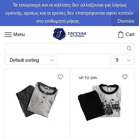
Τα εσώρουχα και οι κάλτσες δεν αλλάζονται για λόγους
υγιεινής, ομοίως και οι τρέσες δεν επιστρέφονται αφού κοπούν
στο επιθυμητό μήκος
Dismiss
Menu
Cart
UP TO 10%