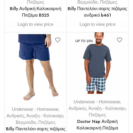
Πιτζάμες
Βερμούδα
,
Πιτζάμες
Billy Ανδρική Καλοκαιρινή
Billy Παντελόνι σορτς πιζάμας
Πιτζάμα B525
ανδρικό b461
Login to view price
Login to view price
UP TO 10%
Underwear - Homewear
,
Ανδρικές
,
Άνοιξη - Καλοκαίρι
,
Underwear - Homewear
,
Πιτζάμες
Ανδρικές
,
Άνοιξη - Καλοκαίρι
,
Doctor Nap Ανδρική
Βερμούδα
,
Πιτζάμες
Καλοκαιρινή Πιτζάμα
Billy Παντελόνι σορτς πιζάμας