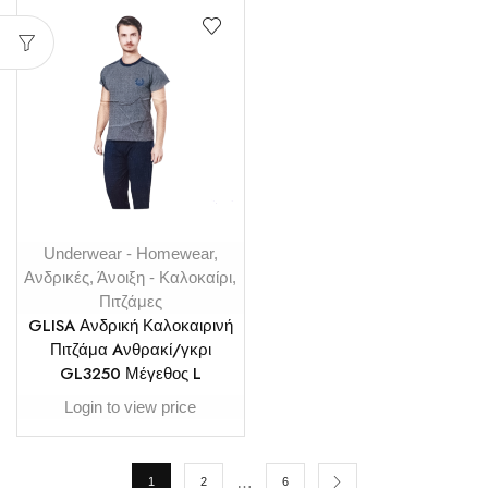
Underwear - Homewear
,
Ανδρικές
,
Άνοιξη - Καλοκαίρι
,
Πιτζάμες
GLISA Ανδρική Καλοκαιρινή
Πιτζάμα Aνθρακί/γκρι
GL3250 Μέγεθος L
Login to view price
…
1
2
6