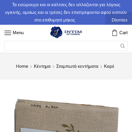
Τα εσώρουχα και οι κάλτσες δεν αλλάζονται για λόγους
υγιεινής, ομοίως και οι τρέσες δεν επιστρέφονται αφού κοπούν
στο επιθυμητό μήκος
Dismiss
Menu
Cart
Home
Κέντημα
Σταμπωτά κεντήματα
Καρέ