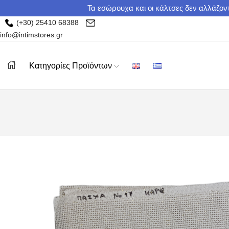
Τα εσώρουχα και οι κάλτσες δεν αλλάζοντ
(+30) 25410 68388
info@intimstores.gr
Κατηγορίες Προϊόντων