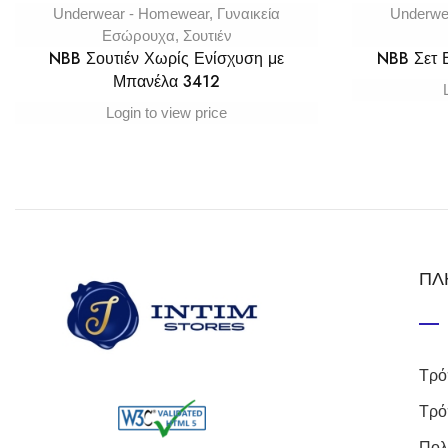
Underwear - Homewear
,
Γυναικεία
Underwe
Εσώρουχα
,
Σουτιέν
NBB Σουτιέν Χωρίς Ενίσχυση με
NBB Σετ
Μπανέλα 3412
Login to view price
ΠΛ
Τρό
Τρό
Πολ