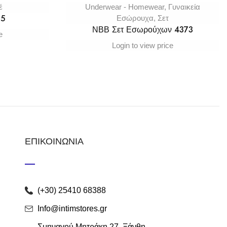
έ
Underwear - Homewear
,
Γυναικεία
15
Εσώρουχα
,
Σετ
ΝΒΒ Σετ Εσωρούχων 4373
e
Login to view price
ΕΠΙΚΟΙΝΩΝΙΑ
(+30) 25410 68388
Info@intimstores.gr
Σμηναγού Μητράκη 27, Ξάνθη,