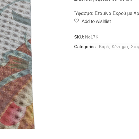
Ύφασμα: Εταμίνα Εκρού με Χ
Add to wishlist
SKU:
Νo17K
Categories:
Καρέ
,
Κέντημα
,
Στα