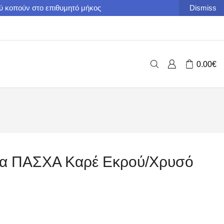
ού κοπούν στο επιθυμητό μήκος
Dismiss
0.00
€
μα ΠΑΣΧΑ Καρέ Εκρού/Χρυσό