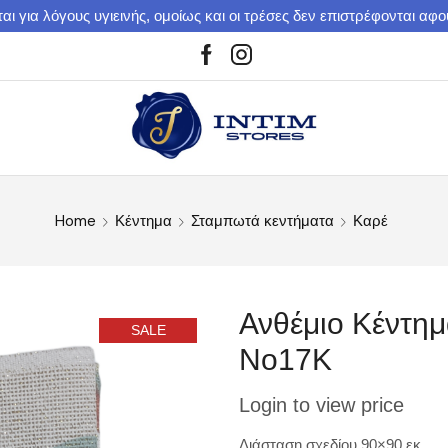
αι για λόγους υγιεινής, ομοίως και οι τρέσες δεν επιστρέφονται αφ
Home
Κέντημα
Σταμπωτά κεντήματα
Καρέ
Ανθέμιο Κέντη
SALE
Νo17K
Login to view price
Διάσταση σχεδίου 90×90 εκ.