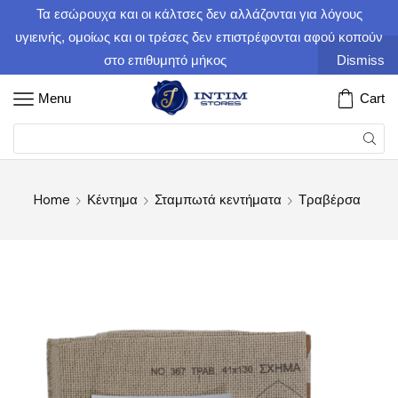
Τα εσώρουχα και οι κάλτσες δεν αλλάζονται για λόγους
υγιεινής, ομοίως και οι τρέσες δεν επιστρέφονται αφού κοπούν
στο επιθυμητό μήκος
Dismiss
Menu
Cart
Home
Κέντημα
Σταμπωτά κεντήματα
Τραβέρσα