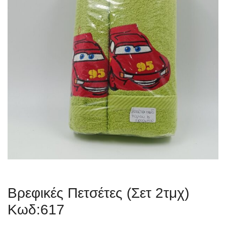
Βρεφικές Πετσέτες (Σετ 2τμχ)
Κωδ:617