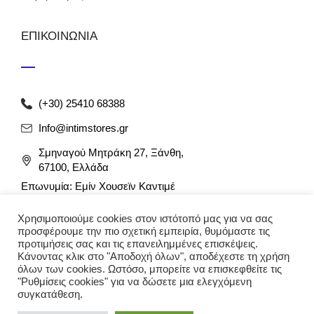
ΕΠΙΚΟΙΝΩΝΙΑ
(+30) 25410 68388
Info@intimstores.gr
Σμηναγού Μητράκη 27, Ξάνθη,
67100, Ελλάδα
Επωνυμία: Εμίν Χουσεϊν Καντιμέ
ΑΦΜ: 047027826 / ΔΟΥ Ξάνθης
Χρησιμοποιούμε cookies στον ιστότοπό μας για να σας
Αρ. Γ.Ε.ΜΗ: 012349946000
προσφέρουμε την πιο σχετική εμπειρία, θυμόμαστε τις
προτιμήσεις σας και τις επανειλημμένες επισκέψεις.
Κάνοντας κλικ στο "Αποδοχή όλων", αποδέχεστε τη χρήση
όλων των cookies. Ωστόσο, μπορείτε να επισκεφθείτε τις
"Ρυθμίσεις cookies" για να δώσετε μια ελεγχόμενη
συγκατάθεση.