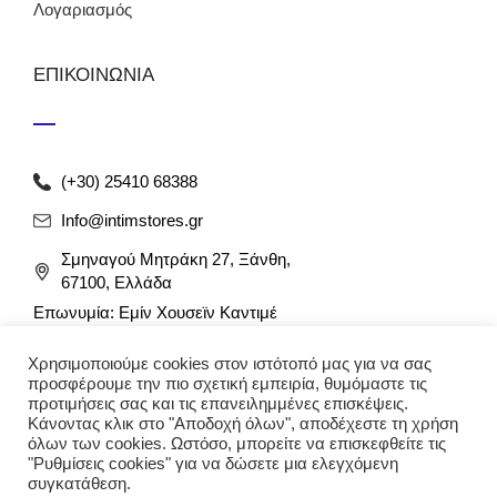
Λογαριασμός
ΕΠΙΚΟΙΝΩΝΙΑ
(+30) 25410 68388
Info@intimstores.gr
Σμηναγού Μητράκη 27, Ξάνθη,
67100, Ελλάδα
Επωνυμία: Εμίν Χουσεϊν Καντιμέ
ΑΦΜ: 047027826 / ΔΟΥ Ξάνθης
Χρησιμοποιούμε cookies στον ιστότοπό μας για να σας
Αρ. Γ.Ε.ΜΗ: 012349946000
προσφέρουμε την πιο σχετική εμπειρία, θυμόμαστε τις
προτιμήσεις σας και τις επανειλημμένες επισκέψεις.
Κάνοντας κλικ στο "Αποδοχή όλων", αποδέχεστε τη χρήση
όλων των cookies. Ωστόσο, μπορείτε να επισκεφθείτε τις
"Ρυθμίσεις cookies" για να δώσετε μια ελεγχόμενη
συγκατάθεση.