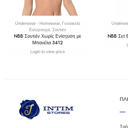
Underwear - Homewear
,
Γυναικεία
Underwe
Εσώρουχα
,
Σουτιέν
NBB Σουτιέν Χωρίς Ενίσχυση με
NBB Σετ
Μπανέλα 3412
Login to view price
ΠΛ
Τρό