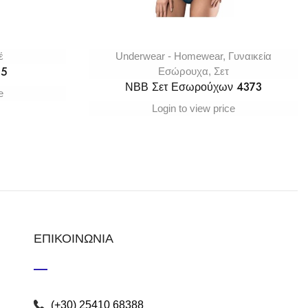
έ
Underwear - Homewear
,
Γυναικεία
15
Εσώρουχα
,
Σετ
ΝΒΒ Σετ Εσωρούχων 4373
e
Login to view price
ΕΠΙΚΟΙΝΩΝΙΑ
(+30) 25410 68388