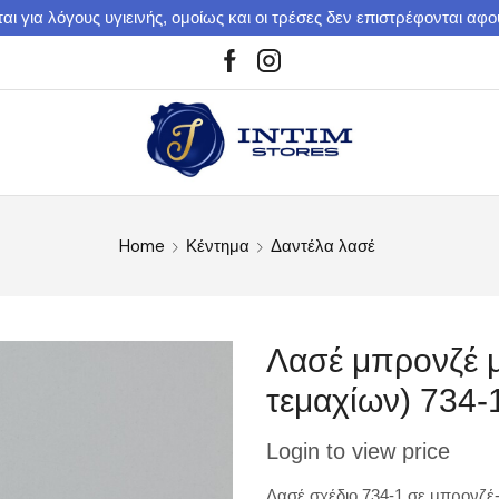
αι για λόγους υγιεινής, ομοίως και οι τρέσες δεν επιστρέφονται αφ
Home
Κέντημα
Δαντέλα λασέ
Λασέ μπρονζέ μ
τεμαχίων) 734-
Login to view price
Λασέ σχέδιο 734-1 σε μπρονζέ