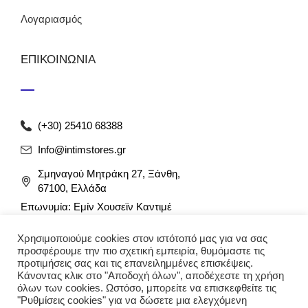
Λογαριασμός
ΕΠΙΚΟΙΝΩΝΙΑ
(+30) 25410 68388
Info@intimstores.gr
Σμηναγού Μητράκη 27, Ξάνθη,
67100, Ελλάδα
Επωνυμία: Εμίν Χουσεϊν Καντιμέ
ΑΦΜ: 047027826 / ΔΟΥ Ξάνθης
Χρησιμοποιούμε cookies στον ιστότοπό μας για να σας
Αρ. Γ.Ε.ΜΗ: 012349946000
προσφέρουμε την πιο σχετική εμπειρία, θυμόμαστε τις
προτιμήσεις σας και τις επανειλημμένες επισκέψεις.
Κάνοντας κλικ στο "Αποδοχή όλων", αποδέχεστε τη χρήση
όλων των cookies. Ωστόσο, μπορείτε να επισκεφθείτε τις
"Ρυθμίσεις cookies" για να δώσετε μια ελεγχόμενη