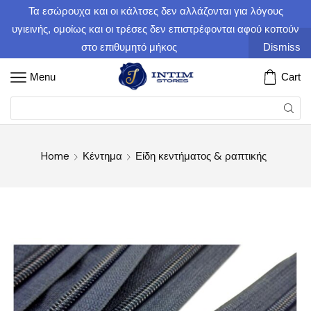
Τα εσώρουχα και οι κάλτσες δεν αλλάζονται για λόγους
υγιεινής, ομοίως και οι τρέσες δεν επιστρέφονται αφού κοπούν
στο επιθυμητό μήκος
Dismiss
Menu
Cart
Home
Κέντημα
Είδη κεντήματος & ραπτικής