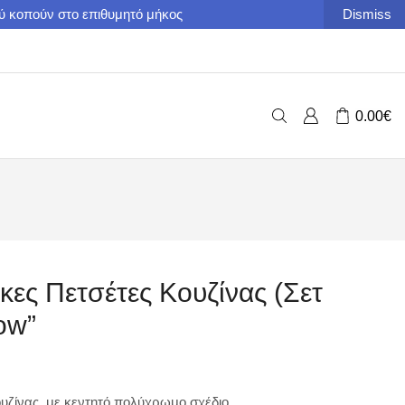
ού κοπούν στο επιθυμητό μήκος
Dismiss
0.00
€
κες Πετσέτες Κουζίνας (Σετ
now”
ουζίνας με κεντητό πολύχρωμο σχέδιο.