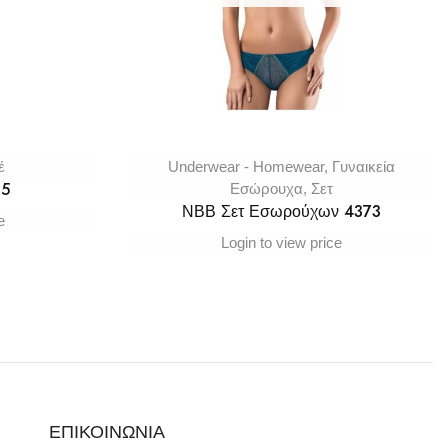
έ
Underwear - Homewear
,
Γυναικεία
15
Εσώρουχα
,
Σετ
ΝΒΒ Σετ Εσωρούχων 4373
e
Login to view price
ΕΠΙΚΟΙΝΩΝΙΑ