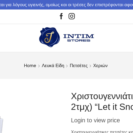
αι για λόγους υγιεινής, ομοίως και οι τρέσες δεν επιστρέφονται αφ
Home
Λευκά Είδη
Πετσέτες
Χεριών
Χριστουγεννιάτι
2τμχ) “Let it S
Login to view price
Χριστουγεννιάτικες πετσέτες κ