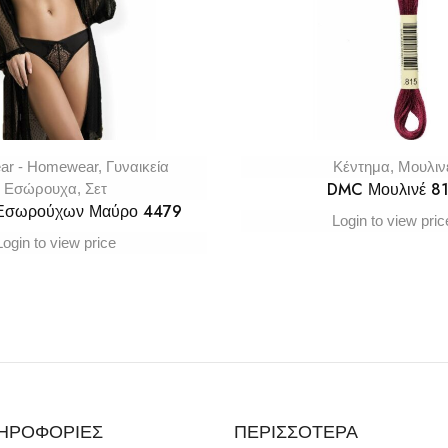
ar - Homewear
,
Γυναικεία
Κέντημα
,
Μουλιν
DMC Μουλινέ 8
Εσώρουχα
,
Σετ
 Εσωρούχων Μαύρο 4479
Login to view pric
Login to view price
ΗΡΟΦΟΡΙΕΣ
ΠΕΡΙΣΣΟΤΕΡΑ