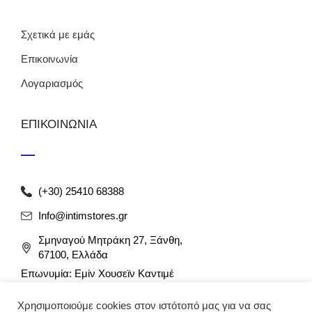
Σχετικά με εμάς
Επικοινωνία
Λογαριασμός
ΕΠΙΚΟΙΝΩΝΙΑ
(+30) 25410 68388
Info@intimstores.gr
Σμηναγού Μητράκη 27, Ξάνθη,
67100, Ελλάδα
Επωνυμία: Εμίν Χουσεϊν Καντιμέ
ΑΦΜ: 047027826 / ΔΟΥ Ξάνθης
Χρησιμοποιούμε cookies στον ιστότοπό μας για να σας
Αρ. Γ.Ε.ΜΗ: 012349946000