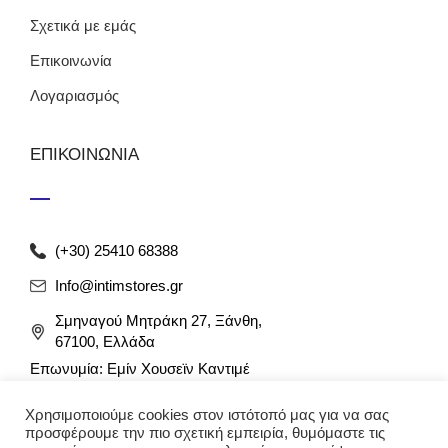
Σχετικά με εμάς
Επικοινωνία
Λογαριασμός
ΕΠΙΚΟΙΝΩΝΙΑ
(+30) 25410 68388
Info@intimstores.gr
Σμηναγού Μητράκη 27, Ξάνθη,
67100, Ελλάδα
Επωνυμία: Εμίν Χουσεϊν Καντιμέ
ΑΦΜ: 047027826 / ΔΟΥ Ξάνθης
Χρησιμοποιούμε cookies στον ιστότοπό μας για να σας
Αρ. Γ.Ε.ΜΗ: 012349946000
προσφέρουμε την πιο σχετική εμπειρία, θυμόμαστε τις