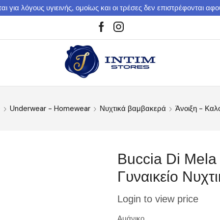
αι για λόγους υγιεινής, ομοίως και οι τρέσες δεν επιστρέφονται αφ
e
Underwear - Homewear
Νυχτικά βαμβακερά
Άνοιξη - Καλ
Buccia Di Mela
Γυναικείο Νυχ
Login to view price
Αμάνικο