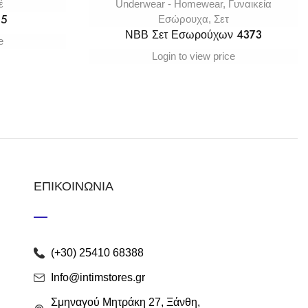
έ
Underwear - Homewear
,
Γυναικεία
15
Εσώρουχα
,
Σετ
ΝΒΒ Σετ Εσωρούχων 4373
e
Login to view price
ΕΠΙΚΟΙΝΩΝΙΑ
(+30) 25410 68388
Info@intimstores.gr
Σμηναγού Μητράκη 27, Ξάνθη,