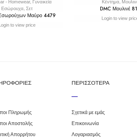
ar - Homewear
,
Γυναικεία
Κέντημα
,
Μουλιν
DMC Μουλινέ 8
Εσώρουχα
,
Σετ
 Εσωρούχων Μαύρο 4479
Login to view pric
Login to view price
ΗΡΟΦΟΡΙΕΣ
ΠΕΡΙΣΣΟΤΕΡΑ
ποι Πληρωμής
Σχετικά με εμάς
ποι Αποστολής
Επικοινωνία
ιτική Απορρήτου
Λογαριασμός