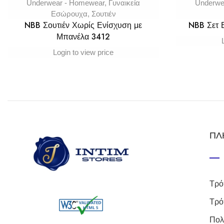
Underwear - Homewear
,
Γυναικεία
Underwe
Εσώρουχα
,
Σουτιέν
NBB Σουτιέν Χωρίς Ενίσχυση με
NBB Σετ
Μπανέλα 3412
Login to view price
ΠΛ
Τρό
Τρό
Πολ