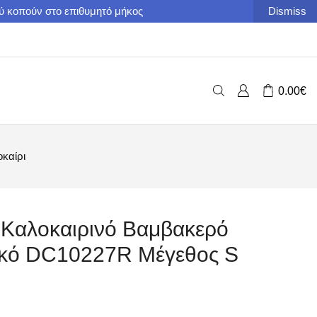
ού κοπούν στο επιθυμητό μήκος
Dismiss
0.00
€
οκαίρι
 Καλοκαιρινό Βαμβακερό
τικό DC10227R Μέγεθος S