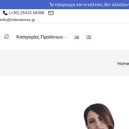
Τα εσώρουχα και οι κάλτσες δεν αλλάζοντ
(+30) 25410 68388
info@intimstores.gr
Κατηγορίες Προϊόντων
Hom