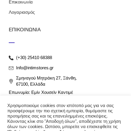
Επικοινωνία
Λογαριασμός
ΕΠΙΚΟΙΝΩΝΙΑ
(+30) 25410 68388
Info@intimstores.gr
Σμηναγού Μητράκη 27, Ξάνθη,
67100, Ελλάδα
Επωνυμία: Εμίν Χουσεϊν Καντιμέ
ΑΦΜ: 047027826 / ΔΟΥ Ξάνθης
Χρησιμοποιούμε cookies στον ιστότοπό μας για να σας
Αρ. Γ.Ε.ΜΗ: 012349946000
προσφέρουμε την πιο σχετική εμπειρία, θυμόμαστε τις
προτιμήσεις σας και τις επανειλημμένες επισκέψεις.
Κάνοντας κλικ στο "Αποδοχή όλων", αποδέχεστε τη χρήση
όλων των cookies. Ωστόσο, μπορείτε να επισκεφθείτε τις