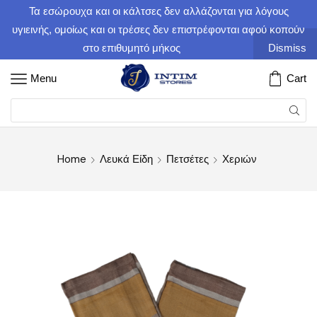
Τα εσώρουχα και οι κάλτσες δεν αλλάζονται για λόγους
υγιεινής, ομοίως και οι τρέσες δεν επιστρέφονται αφού κοπούν
στο επιθυμητό μήκος
Dismiss
Menu
Cart
Home
Λευκά Είδη
Πετσέτες
Χεριών