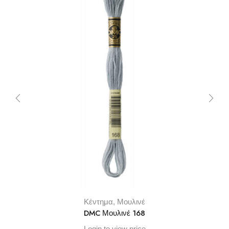
Κέντημα
,
Μουλινέ
DMC Μουλινέ 168
Login to view price