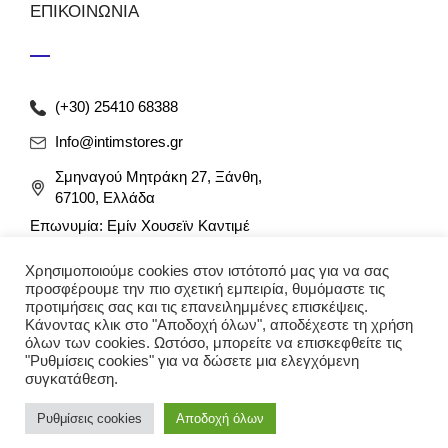
ΕΠΙΚΟΙΝΩΝΙΑ
(+30) 25410 68388
Info@intimstores.gr
Σμηναγού Μητράκη 27, Ξάνθη,
67100, Ελλάδα
Επωνυμία: Εμίν Χουσεϊν Καντιμέ
ΑΦΜ: 047027826 / ΔΟΥ Ξάνθης
Χρησιμοποιούμε cookies στον ιστότοπό μας για να σας
Αρ. Γ.Ε.ΜΗ: 012349946000
προσφέρουμε την πιο σχετική εμπειρία, θυμόμαστε τις
προτιμήσεις σας και τις επανειλημμένες επισκέψεις.
Κάνοντας κλικ στο "Αποδοχή όλων", αποδέχεστε τη χρήση
όλων των cookies. Ωστόσο, μπορείτε να επισκεφθείτε τις
"Ρυθμίσεις cookies" για να δώσετε μια ελεγχόμενη
συγκατάθεση.
Ρυθμίσεις cookies
Αποδοχή όλων
© 2023 intimstores. Με την επιφύλαξη κάθε νόμιμου
δικαιώματος. Δημιουργία eshop
Techplace
.