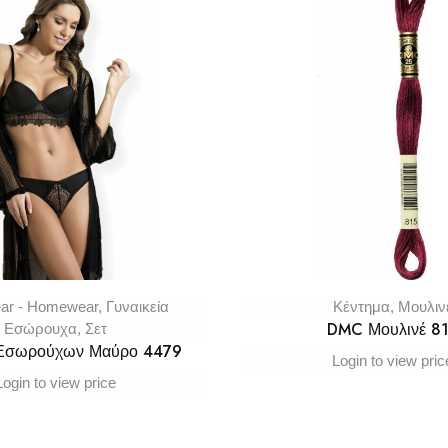
ar - Homewear
,
Γυναικεία
Κέντημα
,
Μουλιν
DMC Μουλινέ 8
Εσώρουχα
,
Σετ
 Εσωρούχων Μαύρο 4479
Login to view pric
Login to view price