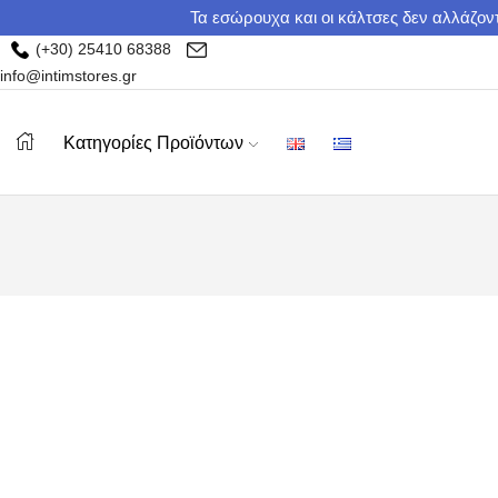
Τα εσώρουχα και οι κάλτσες δεν αλλάζοντ
(+30) 25410 68388
info@intimstores.gr
Κατηγορίες Προϊόντων