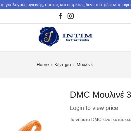
αι για λόγους υγιεινής, ομοίως και οι τρέσες δεν επιστρέφονται αφ
Home
Κέντημα
Μουλινέ
DMC Μουλινέ 
Login to view price
Τα νήματα DMC είναι κατασκευ