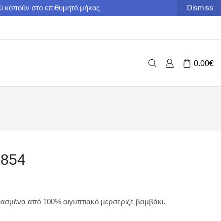
ού κοπούν στο επιθυμητό μήκος
Dismiss
0.00
€
3854
ασμένα από 100% αιγυπτιακό μερσεριζέ βαμβάκι.