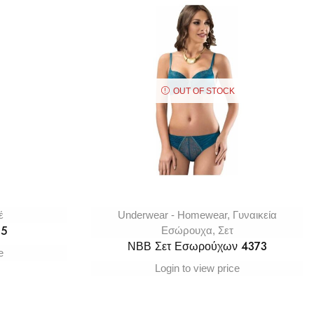
OUT OF STOCK
έ
Underwear - Homewear
,
Γυναικεία
15
Εσώρουχα
,
Σετ
ΝΒΒ Σετ Εσωρούχων 4373
e
Login to view price