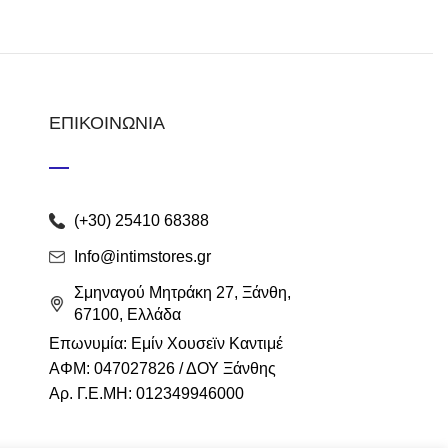
ΕΠΙΚΟΙΝΩΝΙΑ
(+30) 25410 68388
Info@intimstores.gr
Σμηναγού Μητράκη 27, Ξάνθη,
67100, Ελλάδα
Επωνυμία: Εμίν Χουσεϊν Καντιμέ
ΑΦΜ: 047027826 / ΔΟΥ Ξάνθης
Αρ. Γ.Ε.ΜΗ: 012349946000