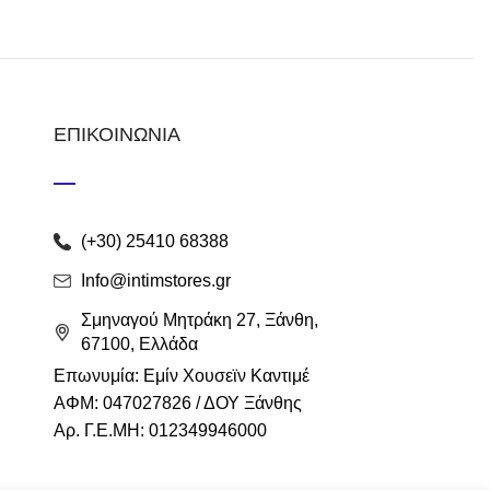
ΕΠΙΚΟΙΝΩΝΙΑ
(+30) 25410 68388
Info@intimstores.gr
Σμηναγού Μητράκη 27, Ξάνθη,
67100, Ελλάδα
Επωνυμία: Εμίν Χουσεϊν Καντιμέ
ΑΦΜ: 047027826 / ΔΟΥ Ξάνθης
Αρ. Γ.Ε.ΜΗ: 012349946000