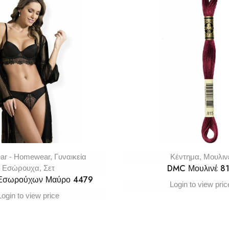
ar - Homewear
,
Γυναικεία
Κέντημα
,
Μουλιν
DMC Μουλινέ 8
Εσώρουχα
,
Σετ
 Εσωρούχων Μαύρο 4479
Login to view pric
Login to view price