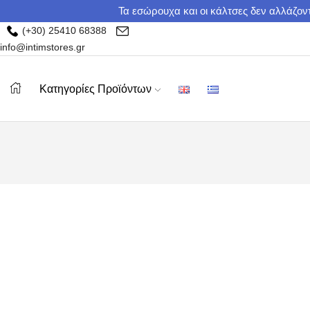
Τα εσώρουχα και οι κάλτσες δεν αλλάζοντ
(+30) 25410 68388
info@intimstores.gr
Κατηγορίες Προϊόντων