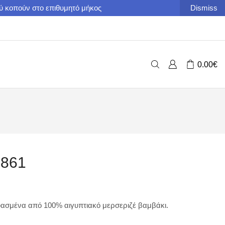
ού κοπούν στο επιθυμητό μήκος
Dismiss
0.00
€
3861
ασμένα από 100% αιγυπτιακό μερσεριζέ βαμβάκι.