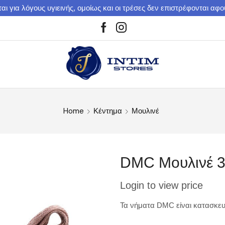
αι για λόγους υγιεινής, ομοίως και οι τρέσες δεν επιστρέφονται αφ
Home
Κέντημα
Μουλινέ
DMC Μουλινέ 
Login to view price
Τα νήματα DMC είναι κατασκευ