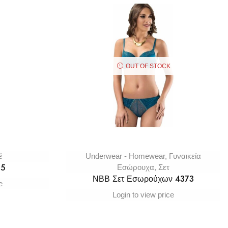
OUT OF STOCK
έ
Underwear - Homewear
,
Γυναικεία
15
Εσώρουχα
,
Σετ
ΝΒΒ Σετ Εσωρούχων 4373
e
Login to view price