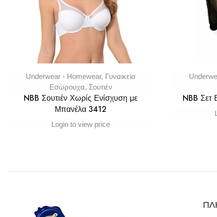
Underwear - Homewear
,
Γυναικεία
Underwe
Εσώρουχα
,
Σουτιέν
NBB Σουτιέν Χωρίς Ενίσχυση με
NBB Σετ
Μπανέλα 3412
Login to view price
ΠΛ