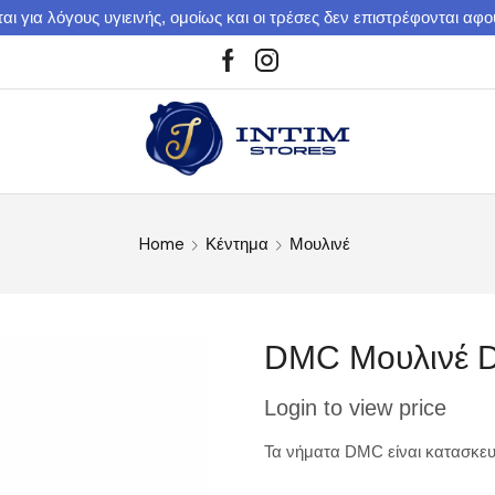
αι για λόγους υγιεινής, ομοίως και οι τρέσες δεν επιστρέφονται αφ
Home
Κέντημα
Μουλινέ
DMC Μουλινέ 
Login to view price
Τα νήματα DMC είναι κατασκευ