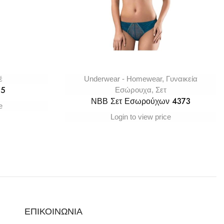
έ
Underwear - Homewear
,
Γυναικεία
15
Εσώρουχα
,
Σετ
ΝΒΒ Σετ Εσωρούχων 4373
e
Login to view price
ΕΠΙΚΟΙΝΩΝΙΑ