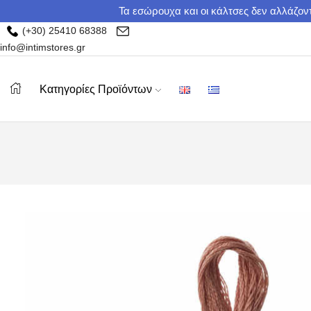
Τα εσώρουχα και οι κάλτσες δεν αλλάζοντ
(+30) 25410 68388
info@intimstores.gr
Κατηγορίες Προϊόντων