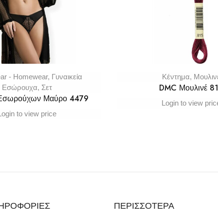
ar - Homewear
,
Γυναικεία
Κέντημα
,
Μουλιν
DMC Μουλινέ 8
Εσώρουχα
,
Σετ
 Εσωρούχων Μαύρο 4479
Login to view pric
Login to view price
ΗΡΟΦΟΡΙΕΣ
ΠΕΡΙΣΣΟΤΕΡΑ