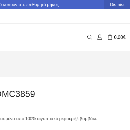
ού κοπούν στο επιθυμητό μήκος
Dismiss
0.00
€
DMC3859
ασμένα από 100% αιγυπτιακό μερσεριζέ βαμβάκι.