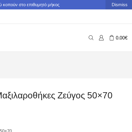
ού κοπούν στο επιθυμητό μήκος
Dismiss
0.00
€
 Μαξιλαροθήκες Ζεύγος 50×70
 50×70