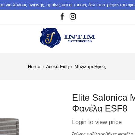
αι για λόγους υγιεινής, ομοίως και οι τρέσες δεν επιστρέφονται αφ
Home
Λευκά Είδη
Μαξιλαροθήκες
Elite Salonica
Φανέλα ESF8
Login to view price
ζεύγος μαξιλαροθήκες φανέλα