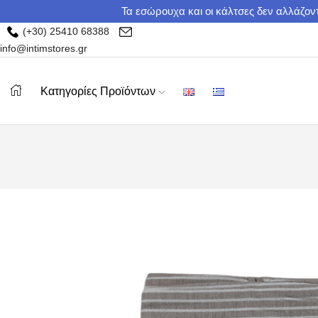
Τα εσώρουχα και οι κάλτσες δεν αλλάζοντ
(+30) 25410 68388
info@intimstores.gr
Κατηγορίες Προϊόντων