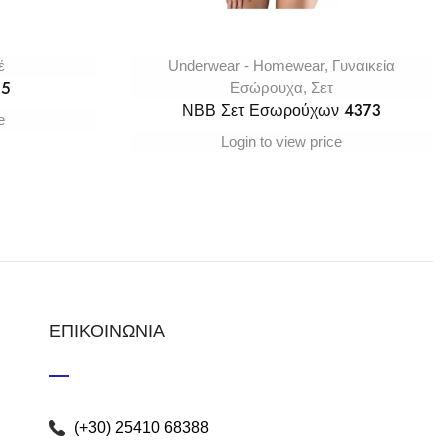
έ
Underwear - Homewear
,
Γυναικεία
15
Εσώρουχα
,
Σετ
ΝΒΒ Σετ Εσωρούχων 4373
e
Login to view price
ΕΠΙΚΟΙΝΩΝΙΑ
(+30) 25410 68388