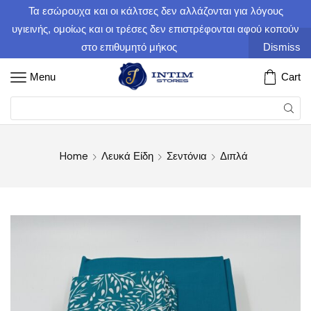
Τα εσώρουχα και οι κάλτσες δεν αλλάζονται για λόγους
υγιεινής, ομοίως και οι τρέσες δεν επιστρέφονται αφού κοπούν
στο επιθυμητό μήκος
Dismiss
Menu
Cart
Home
Λευκά Είδη
Σεντόνια
Διπλά