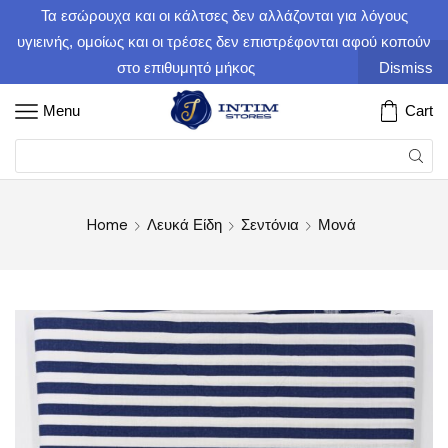
Τα εσώρουχα και οι κάλτσες δεν αλλάζονται για λόγους
υγιεινής, ομοίως και οι τρέσες δεν επιστρέφονται αφού κοπούν
στο επιθυμητό μήκος
Dismiss
Menu
Cart
Home
Λευκά Είδη
Σεντόνια
Μονά