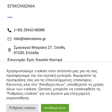
ΕΠΙΚΟΙΝΩΝΙΑ
(+30) 25410 68388
Info@intimstores.gr
Σμηναγού Μητράκη 27, Ξάνθη,
67100, Ελλάδα
Επωνυμία: Εμίν Χουσεϊν Καντιμέ
ΑΦΜ: 047027826 / ΔΟΥ Ξάνθης
Χρησιμοποιούμε cookies στον ιστότοπό μας για να σας
Αρ. Γ.Ε.ΜΗ: 012349946000
προσφέρουμε την πιο σχετική εμπειρία, θυμόμαστε τις
προτιμήσεις σας και τις επανειλημμένες επισκέψεις.
Κάνοντας κλικ στο "Αποδοχή όλων", αποδέχεστε τη χρήση
όλων των cookies. Ωστόσο, μπορείτε να επισκεφθείτε τις
"Ρυθμίσεις cookies" για να δώσετε μια ελεγχόμενη
συγκατάθεση.
Ρυθμίσεις cookies
Αποδοχή όλων
© 2023 intimstores. Με την επιφύλαξη κάθε νόμιμου