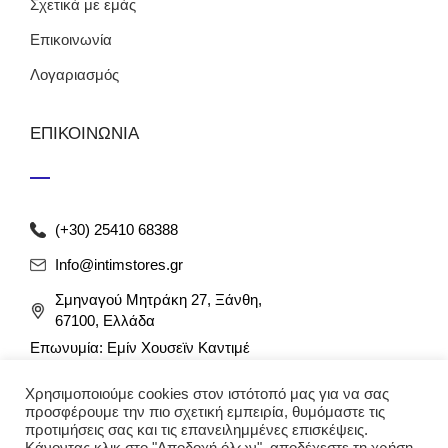
Σχετικά με εμάς
Επικοινωνία
Λογαριασμός
ΕΠΙΚΟΙΝΩΝΙΑ
(+30) 25410 68388
Info@intimstores.gr
Σμηναγού Μητράκη 27, Ξάνθη,
67100, Ελλάδα
Επωνυμία: Εμίν Χουσεϊν Καντιμέ
ΑΦΜ: 047027826 / ΔΟΥ Ξάνθης
Χρησιμοποιούμε cookies στον ιστότοπό μας για να σας
Αρ. Γ.Ε.ΜΗ: 012349946000
προσφέρουμε την πιο σχετική εμπειρία, θυμόμαστε τις
προτιμήσεις σας και τις επανειλημμένες επισκέψεις.