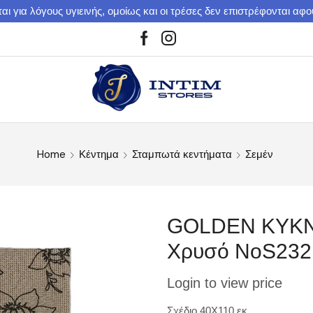
αι για λόγους υγιεινής, ομοίως και οι τρέσες δεν επιστρέφονται αφ
Home
Κέντημα
Σταμπωτά κεντήματα
Σεμέν
GOLDEN ΚΥΚΝΟ
Χρυσό ΝοS232
Login to view price
Σχέδιο 40Χ110 εκ.