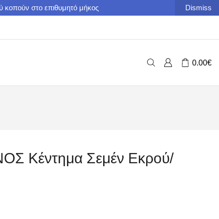
ού κοπούν στο επιθυμητό μήκος
Dismiss
0.00
€
Σ Κέντημα Σεμέν Εκρού/