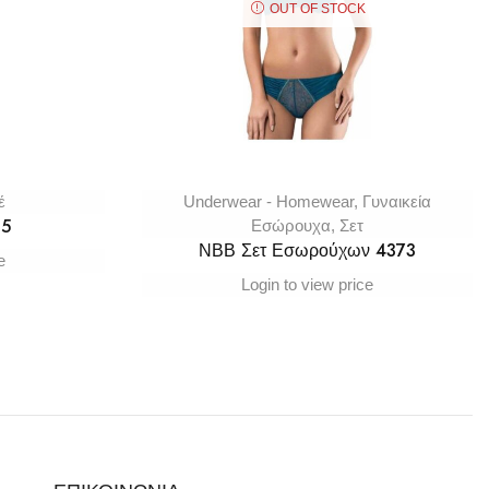
OUT OF STOCK
έ
Underwear - Homewear
,
Γυναικεία
15
Εσώρουχα
,
Σετ
ΝΒΒ Σετ Εσωρούχων 4373
e
Login to view price