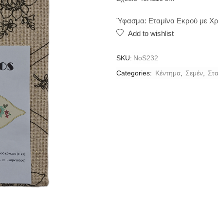
Ύφασμα: Εταμίνα Εκρού με Χ
Add to wishlist
SKU:
ΝοS232
Categories:
Κέντημα
,
Σεμέν
,
Στ