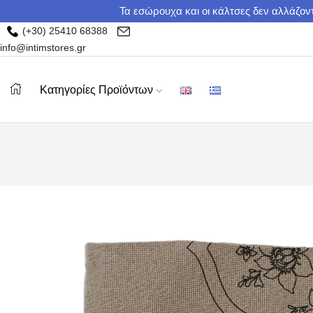
Τα εσώρουχα και οι κάλτσες δεν αλλάζοντ
(+30) 25410 68388
info@intimstores.gr
Κατηγορίες Προϊόντων