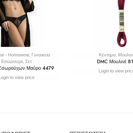
ar - Homewear
,
Γυναικεία
Κέντημα
,
Μουλιν
DMC Μουλινέ 8
Εσώρουχα
,
Σετ
 Εσωρούχων Μαύρο 4479
Login to view pric
Login to view price