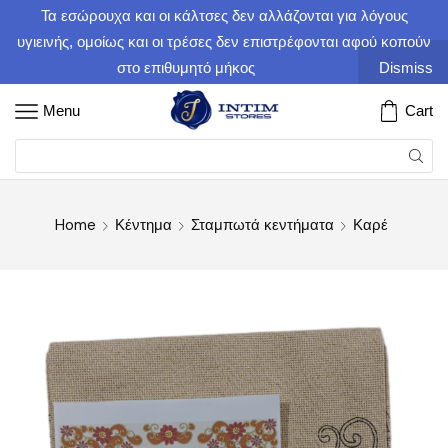
Τα εσώρουχα και οι κάλτσες δεν αλλάζονται για λόγους
υγιεινής, ομοίως και οι τρέσες δεν επιστρέφονται αφού κοπούν
στο επιθυμητό μήκος
Dismiss
Menu
Cart
Home
Κέντημα
Σταμπωτά κεντήματα
Καρέ