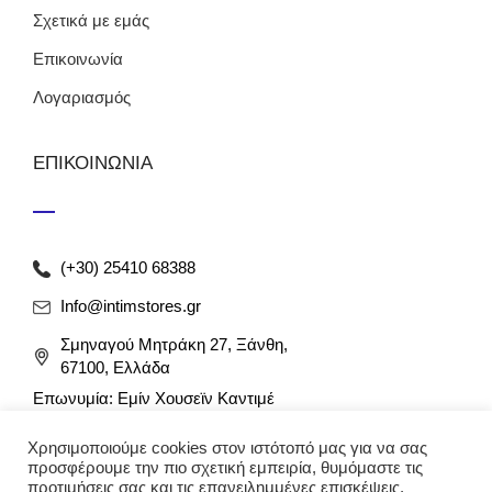
Σχετικά με εμάς
Επικοινωνία
Λογαριασμός
ΕΠΙΚΟΙΝΩΝΙΑ
(+30) 25410 68388
Info@intimstores.gr
Σμηναγού Μητράκη 27, Ξάνθη,
67100, Ελλάδα
Επωνυμία: Εμίν Χουσεϊν Καντιμέ
ΑΦΜ: 047027826 / ΔΟΥ Ξάνθης
Χρησιμοποιούμε cookies στον ιστότοπό μας για να σας
Αρ. Γ.Ε.ΜΗ: 012349946000
προσφέρουμε την πιο σχετική εμπειρία, θυμόμαστε τις
προτιμήσεις σας και τις επανειλημμένες επισκέψεις.