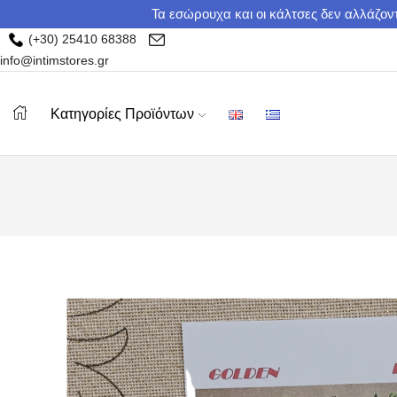
Τα εσώρουχα και οι κάλτσες δεν αλλάζοντ
(+30) 25410 68388
info@intimstores.gr
Κατηγορίες Προϊόντων