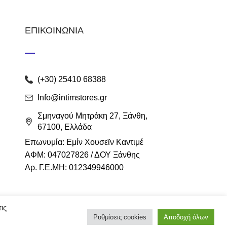
ΕΠΙΚΟΙΝΩΝΙΑ
(+30) 25410 68388
Info@intimstores.gr
Σμηναγού Μητράκη 27, Ξάνθη,
67100, Ελλάδα
Επωνυμία: Εμίν Χουσεϊν Καντιμέ
ΑΦΜ: 047027826 / ΔΟΥ Ξάνθης
Αρ. Γ.Ε.ΜΗ: 012349946000
ις
Ρυθμίσεις cookies
Αποδοχή όλων
eshop
Techplace
.