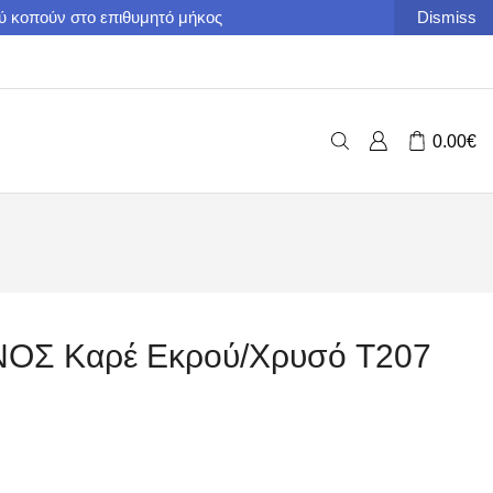
ού κοπούν στο επιθυμητό μήκος
Dismiss
0.00
€
Σ Καρέ Εκρού/Χρυσό T207