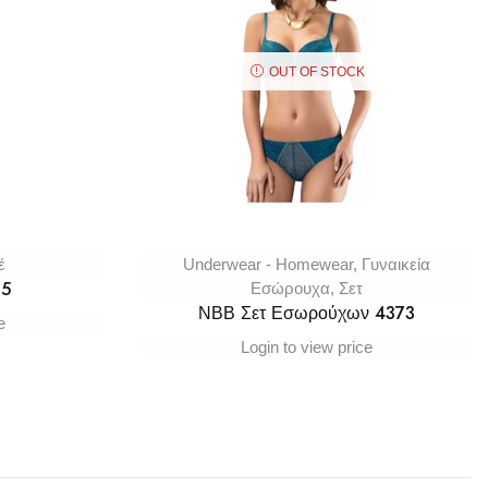
OUT OF STOCK
έ
Underwear - Homewear
,
Γυναικεία
15
Εσώρουχα
,
Σετ
ΝΒΒ Σετ Εσωρούχων 4373
e
Login to view price