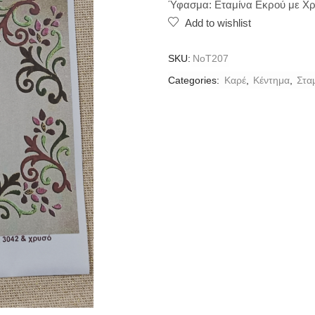
Ύφασμα: Εταμίνα Εκρού με Χ
Add to wishlist
SKU:
ΝοT207
Categories:
Καρέ
,
Κέντημα
,
Στα