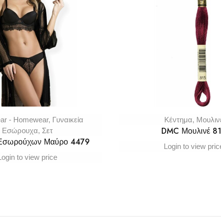
ar - Homewear
,
Γυναικεία
Κέντημα
,
Μουλιν
DMC Μουλινέ 8
Εσώρουχα
,
Σετ
 Εσωρούχων Μαύρο 4479
Login to view pric
Login to view price