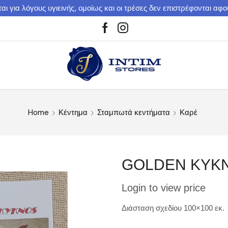
αι για λόγους υγιεινής, ομοίως και οι τρέσες δεν επιστρέφονται αφ
Home
Κέντημα
Σταμπωτά κεντήματα
Καρέ
GOLDEN ΚΥΚΝΟ
Login to view price
Διάσταση σχεδίου 100×100 εκ.