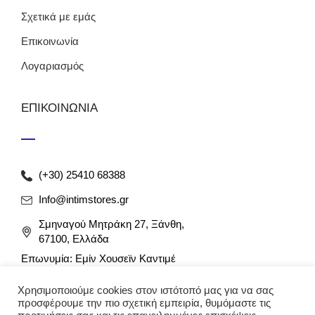
Σχετικά με εμάς
Επικοινωνία
Λογαριασμός
ΕΠΙΚΟΙΝΩΝΙΑ
(+30) 25410 68388
Info@intimstores.gr
Σμηναγού Μητράκη 27, Ξάνθη,
67100, Ελλάδα
Επωνυμία: Εμίν Χουσεϊν Καντιμέ
ΑΦΜ: 047027826 / ΔΟΥ Ξάνθης
Χρησιμοποιούμε cookies στον ιστότοπό μας για να σας
Αρ. Γ.Ε.ΜΗ: 012349946000
προσφέρουμε την πιο σχετική εμπειρία, θυμόμαστε τις