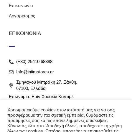
Επικοινωνία
Λογαριασμός
ΕΠΙΚΟΙΝΩΝΙΑ
(+30) 25410 68388
Info@intimstores.gr
Σμηναγού Μητράκη 27, Ξάνθη,
67100, Ελλάδα
Επωνυμία: Εμίν Χουσεϊν Καντιμέ
ΑΦΜ: 047027826 / ΔΟΥ Ξάνθης
Χρησιμοποιούμε cookies στον ιστότοπό μας για να σας
Αρ. Γ.Ε.ΜΗ: 012349946000
προσφέρουμε την πιο σχετική εμπειρία, θυμόμαστε τις
προτιμήσεις σας και τις επανειλημμένες επισκέψεις.
Κάνοντας κλικ στο "Αποδοχή όλων", αποδέχεστε τη χρήση
όλων των cookies. Ωστόσο, μπορείτε να επισκεφθείτε τις