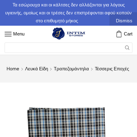
Τα εσώρουχα και οι κάλτσες δεν αλλάζονται για λόγους
υγιεινής, ομοίως και οι τρέσες δεν επιστρέφονται αφού κοπούν
στο επιθυμητό μήκος
Dismiss
Menu
Cart
Home
Λευκά Είδη
Τραπεζομάντηλα
Τέσσερις Εποχές